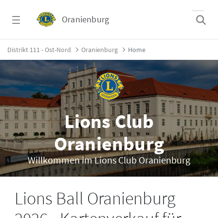
Zum Hauptinhalt springen
Oranienburg
Home - Oranienburg
Distrikt 111 - Ost-Nord
Oranienburg
Home
Lions Club
Oranienburg
Willkommen im Lions Club Oranienburg
Lions Ball Oranienburg